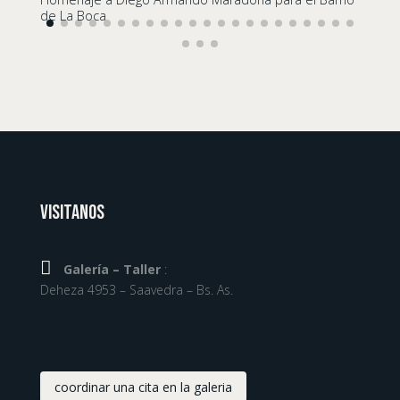
de La Boca
Visitanos

Galería – Taller
:
Deheza 4953 – Saavedra – Bs. As.
coordinar una cita en la galeria