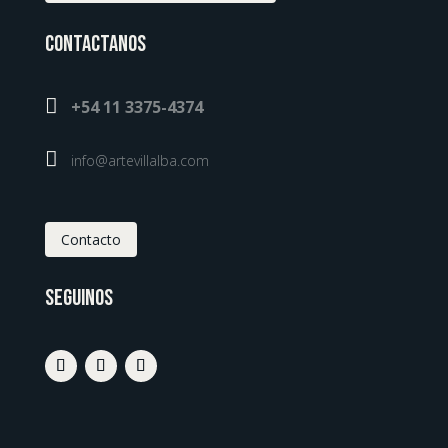
Contactanos

+54 11 3375-4374

info@artevillalba.com
Contacto
Seguinos