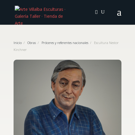
Inicio
/
Obras
/
Próceres y referentes nacionales
/
Escultura Nestor
Kirchner