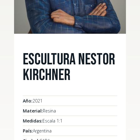
Escultura Nestor
Kirchner
Año:
2021
Material:
Resina
Medidas:
Escala 1:1
País:
Argentina