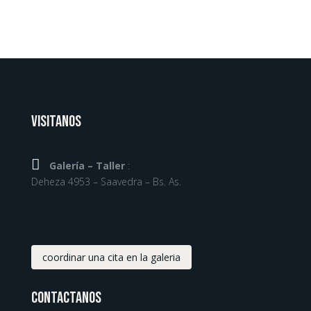
Visitanos

Galería – Taller
:
Deheza 4953 – Saavedra – Bs. As.
coordinar una cita en la galeria
Contactanos