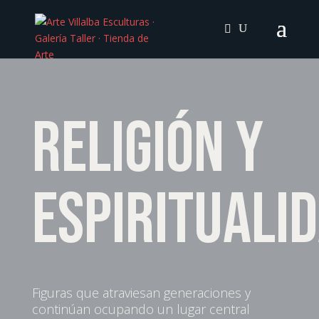
Religión y
espirituali
Figuras que atraviesan generaciones y
continúan ocupando un lugar central