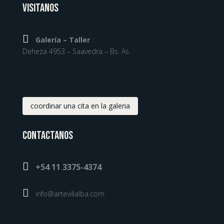
Visitanos

Galería – Taller
:
Deheza 4953 – Saavedra – Bs. As.
coordinar una cita en la galeria
Contactanos

+54 11 3375-4374

info@artevillalba.com