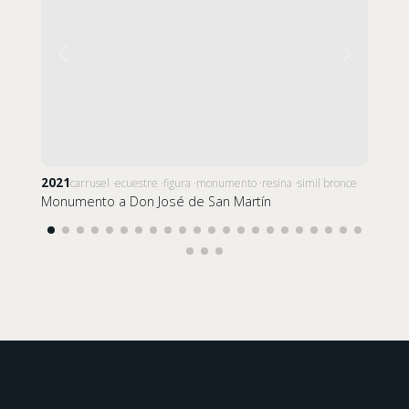
2021
202
carrusel
ecuestre
figura
monumento
resina
simil bronce
Monumento a Don José de San Martín
Monu