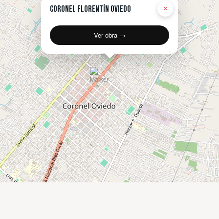
Coronel Florentín Oviedo
×
Ver obra →