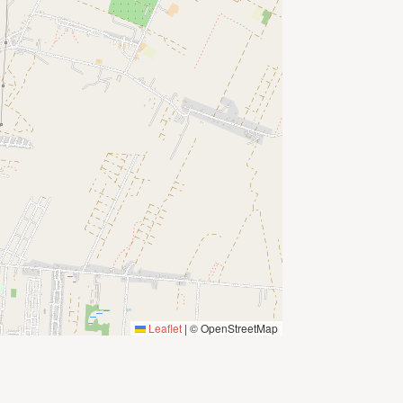
Leaflet
|
© OpenStreetMap