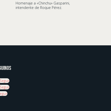
Homenaje a «Chinchu» Gasparini,
El Estibador
intendente de Roque Pérez.
guinos
Seguir
Seguir
eguir