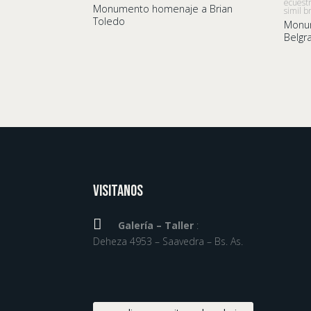
ecuest
Monumento homenaje a Brian
simil b
Toledo
Monu
Belgr
Visitanos

Galería – Taller
:
Deheza 4953 – Saavedra – Bs. As.