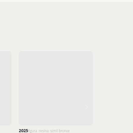
2025
2018
figura
resina
simil bronce
figura
resina