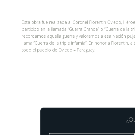
Esta obra fue realizada al Coronel Florentin Oviedo, Héro
participo en la llamada “Guerra Grande” o “Guerra de la tri
recordamos aquella guerra y valoramos a esa Nación puja
llama “Guerra de la triple infamia”. En honor a Florentin, a
todo el pueblo de Oviedo – Paraguay.
¿Qu