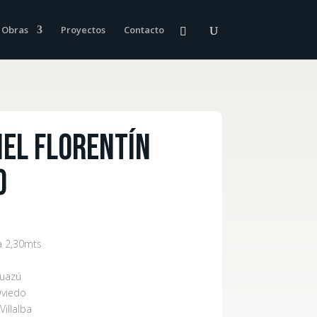
Obras
Proyectos
Contacto
el Florentín
o
a 2,30mts
uazú
Oviedo
 Villalba