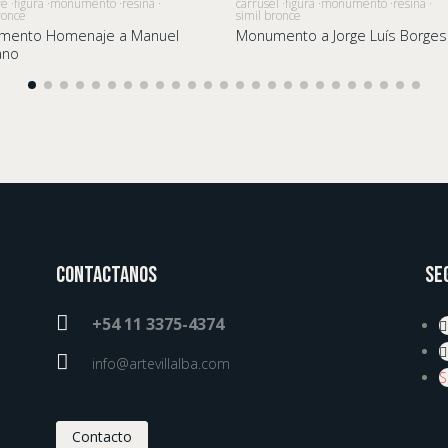
re
figura
monumento
resina
carrusel
figura
monumento
resina
ronce
simil bronce
mento Homenaje a Manuel
Monumento a Jorge Luís Borges
ano
Contactanos
Se

+54 11 3375-4374

info@artevillalba.com
S
Contacto