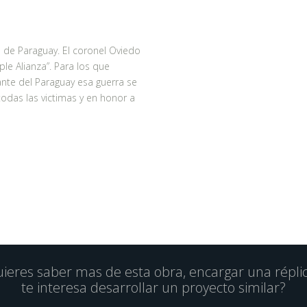
e de Paraguay. El coronel Oviedo
ple Alianza”. Para los que
nte del Paraguay esa guerra se
 todas las victimas y en honor a
ieres saber mas de esta obra, encargar una répli
te interesa desarrollar un proyecto similar?