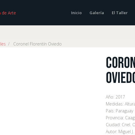
Inicio
Galería
El Taller
les
/
Coronel Florentín Oviedo
Coron
Ovied
Año:
2017
Medidas:
Altur
País:
Paraguay
Provincia:
Caag
Ciudad:
Cnel. 
Autor:
Miguel J.