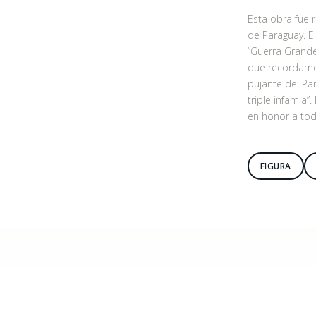
Esta obra fue 
de Paraguay. E
“Guerra Grande”
que recordamo
pujante del Pa
triple infamia”
en honor a tod
FIGURA