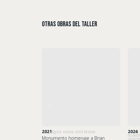
Otras Obras del Taller
2021
2026
figura
resina
simil bronce
ecuest
Monumento homenaje a Brian
simil b