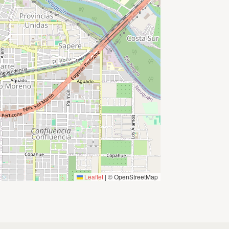
Leaflet
|
© OpenStreetMap