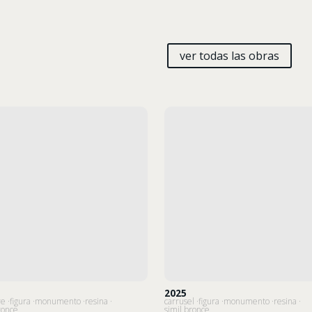
ver todas las obras
2025
re
figura
monumento
resina
carrusel
figura
monumento
resina
ronce
simil bronce