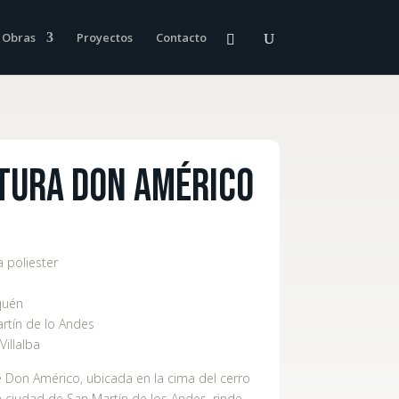
Obras
Proyectos
Contacto
tura Don Américo
a poliester
quén
rtín de lo Andes
 Villalba
e Don Américo, ubicada en la cima del cerro
a ciudad de San Martín de los Andes, rinde