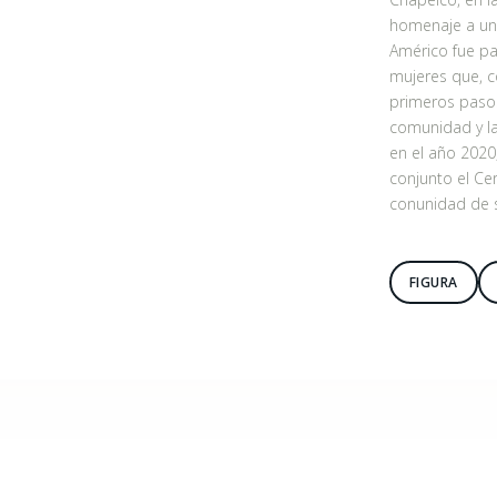
homenaje a uno
Américo fue pa
mujeres que, co
primeros pasos
comunidad y la
en el año 202
conjunto el Ce
conunidad de s
FIGURA