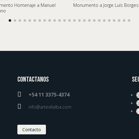
mento Homenaje a Manuel
Monumento a Jorge Luís Borges
ano
Contactanos
Se

+54 11 3375-4374

info@artevillalba.com
S
Contacto