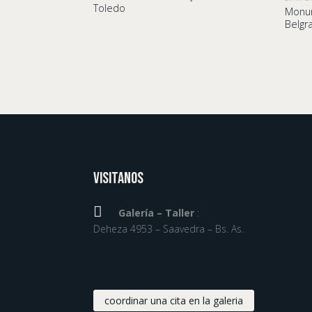
Toledo
Monu
Belgr
Visitanos

Galería – Taller
:
Deheza 4953 – Saavedra – Bs. As.
coordinar una cita en la galeria