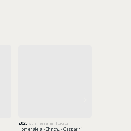
2025
2018
figura
resina
simil bronce
figura
resina
Homenaje a «Chinchu» Gasparini,
El Estibador