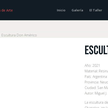
Inicio
Galería
El Taller
/
Escultura Don Américo
Escul
Año:
2021
Material:
Resin
País:
Argentina
Provincia:
Neu
Ciudad:
San Ma
Autor:
Miguel J.
La escultura d
Chapelco, en l