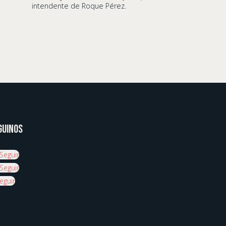
intendente de Roque Pérez.
guinos
Seguir
Seguir
eguir