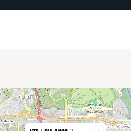
Escultura Don Américo
×