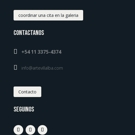
coordinar una cita en la galeria
Contactanos

+54 11 3375-4374

info@artevillalba.com
Contacto
Seguinos