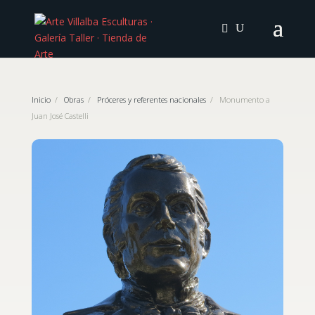
Inicio
/
Obras
/
Próceres y referentes nacionales
/
Monumento a
Juan José Castelli