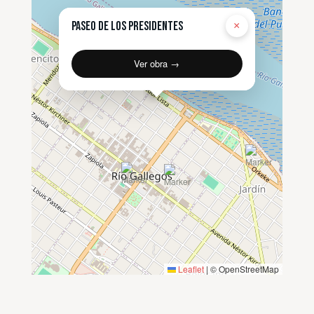
Paseo de los Presidentes
×
Ver obra →
Leaflet
|
© OpenStreetMap