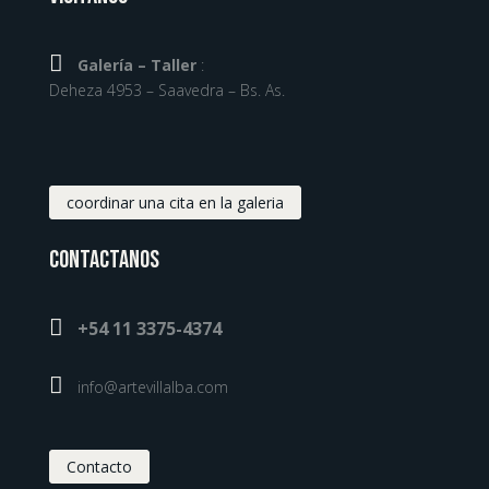

Galería – Taller
:
Deheza 4953 – Saavedra – Bs. As.
coordinar una cita en la galeria
Contactanos

+54 11 3375-4374

info@artevillalba.com
Contacto