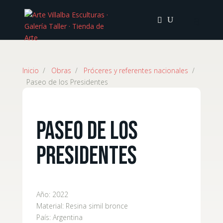
Inicio
/
Obras
/
Próceres y referentes nacionales
/
Paseo de los Presidentes
Paseo de los
Presidentes
Año:
2022
Material:
Resina simil bronce
País:
Argentina