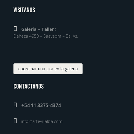
Visitanos

Galería – Taller
:
Deheza 4953 – Saavedra – Bs. As.
coordinar una cita en la galeria
Contactanos

+54 11 3375-4374

info@artevillalba.com