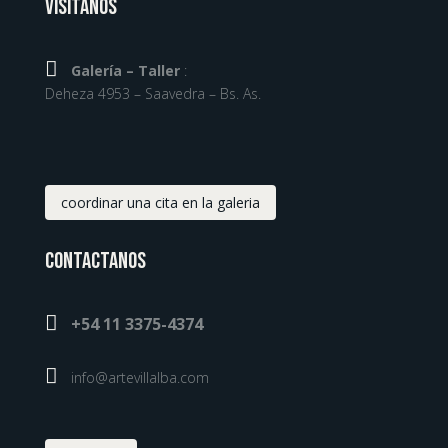
Visitanos

Galería – Taller
:
Deheza 4953 – Saavedra – Bs. As.
coordinar una cita en la galeria
Contactanos

+54 11 3375-4374

info@artevillalba.com