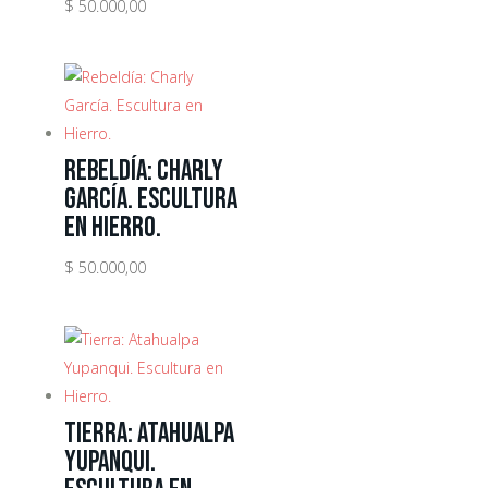
$
50.000,00
Rebeldía: Charly
García. Escultura
en Hierro.
$
50.000,00
Tierra: Atahualpa
Yupanqui.