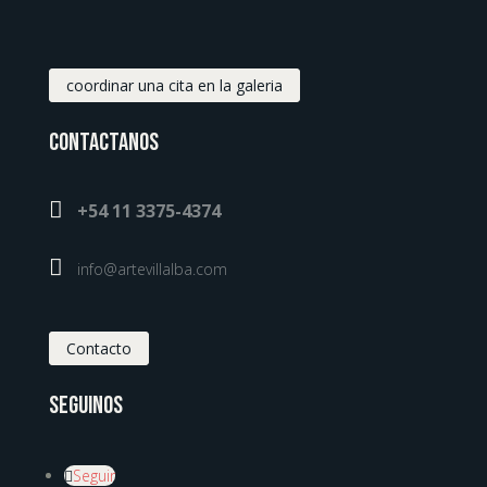
coordinar una cita en la galeria
Contactanos

+54 11 3375-4374

info@artevillalba.com
Contacto
Seguinos
Seguir