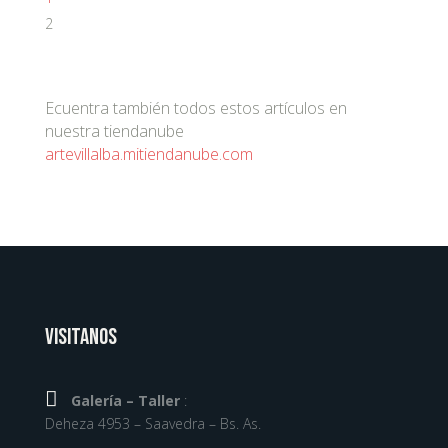
2
Ecuentra también todos estos artículos en
nuestra tiendanube
artevillalba.mitiendanube.com
Visitanos

Galería – Taller
:
Deheza 4953 – Saavedra – Bs. As.